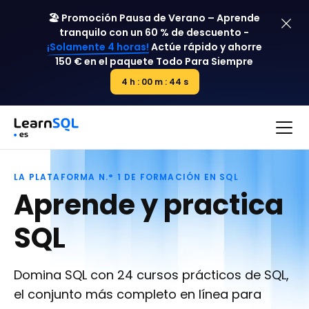
🏖️ Promoción Pausa de Verano – Aprende
tranquilo con un 60 % de descuento -
¡Solamente 4 horas!
Actúe rápido y ahorre
150 € en el paquete
Todo Para Siempre
4 h : 00 m : 43 s
4 h : 00 m : 00 s
LA PLATAFORMA N.° 1 DE FORMACIÓN EN SQL
Aprende y practica
SQL
Domina SQL con 24 cursos prácticos de SQL,
el conjunto más completo en línea para