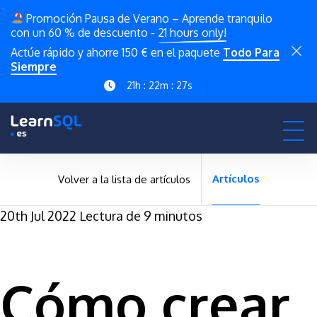
Promoción Pausa de Verano – Aprende tranquilo
con un 60 % de descuento -
21 hours only!
Actúe rápido y ahorre 150 € en el paquete
Todo Para
Siempre
21h : 22m : 26s
Artículos
Volver a la lista de artículos
20th Jul 2022
Lectura de 9 minutos
Cómo crear