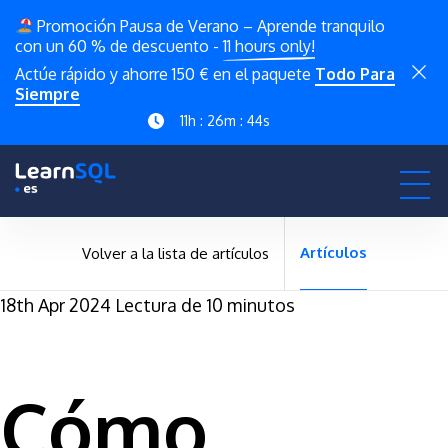
Promoción Pausa de Verano – Aprende tranquilo
con un 60 % de descuento -
11 hours only!
Actúe rápido y ahorre 150 € en el paquete
Todo Para
Siempre
11h : 26m : 43s
Artículos
Volver a la lista de artículos
18th Apr 2024
Lectura de 10 minutos
Cómo