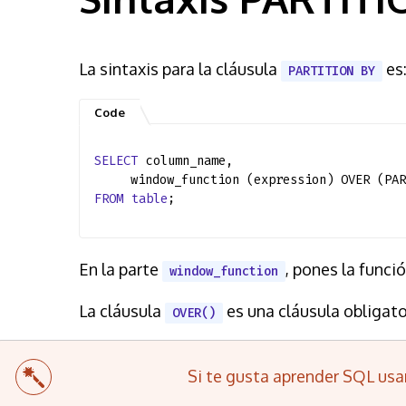
La sintaxis para la cláusula
es
PARTITION BY
SELECT
column_name,
window_function (expression) OVER (PA
FROM
table
;
En la parte
, pones la funci
window_function
La cláusula
es una cláusula obligato
OVER()
Si te gusta aprender SQL usa