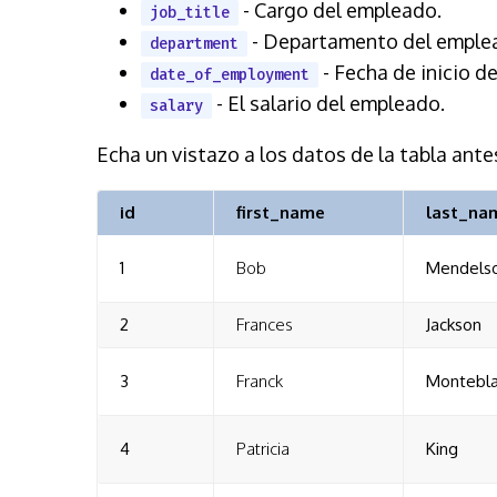
- Cargo del empleado.
job_title
- Departamento del emple
department
- Fecha de inicio de
date_of_employment
- El salario del empleado.
salary
Echa un vistazo a los datos de la tabla ante
id
first_name
last_na
1
Bob
Mendels
2
Frances
Jackson
3
Franck
Montebl
4
Patricia
King