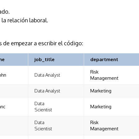
ado.
 la relación laboral.
s de empezar a escribir el código:
me
job_title
department
Risk
ohn
Data Analyst
Management
Data Analyst
Marketing
Data
anc
Marketing
Scientist
Data
Risk
Scientist
Management