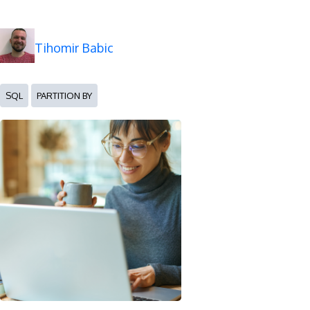
Tihomir Babic
SQL
PARTITION BY