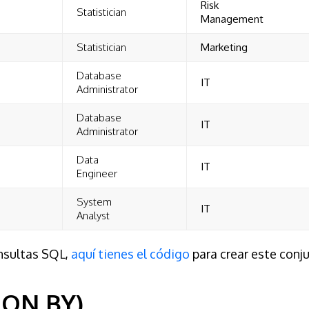
Risk
Statistician
Management
Statistician
Marketing
Database
IT
Administrator
Database
IT
Administrator
Data
IT
Engineer
System
IT
Analyst
onsultas SQL,
aquí tienes el código
para crear este conj
ION BY)