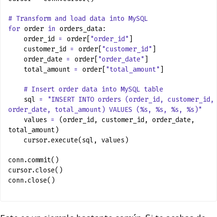
# Transform and load data into MySQL
for
order
in
orders_data:
order_id
=
order[
"order_id"
]
customer_id
=
order[
"customer_id"
]
order_date
=
order[
"order_date"
]
total_amount
=
order[
"total_amount"
]
# Insert order data into MySQL table
sql
=
"INSERT INTO orders (order_id, customer_id,
order_date, total_amount) VALUES (%s, %s, %s, %s)"
values
=
(order_id, customer_id, order_date,
total_amount)
cursor.execute(sql, values)
conn.commit()
cursor.close()
conn.close()