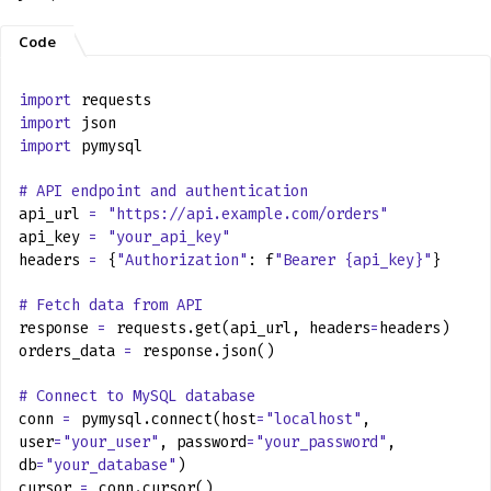
import
requests
import
json
import
pymysql
# API endpoint and authentication
api_url
=
"https://api.example.com/orders"
api_key
=
"your_api_key"
headers
=
{
"Authorization"
: f
"Bearer {api_key}"
}
# Fetch data from API
response
=
requests.get(api_url, headers
=
headers)
orders_data
=
response.json()
# Connect to MySQL database
conn
=
pymysql.connect(host
=
"localhost"
,
user
=
"your_user"
, password
=
"your_password"
,
db
=
"your_database"
)
cursor
=
conn.cursor()