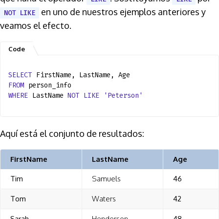
en uno de nuestros ejemplos anteriores y
NOT LIKE
veamos el efecto.
SELECT
FirstName, LastName, Age
FROM
person_info
WHERE
LastName
NOT
LIKE
'Peterson'
Aquí está el conjunto de resultados:
FirstName
LastName
Age
Tim
Samuels
46
Tom
Waters
42
Sarah
Henderson
48