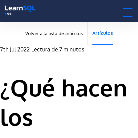
null -
-496211 hours only!
null
0h : 00m : 00s
Artículos
Volver a la lista de artículos
7th Jul 2022
Lectura de 7 minutos
¿Qué hacen
los