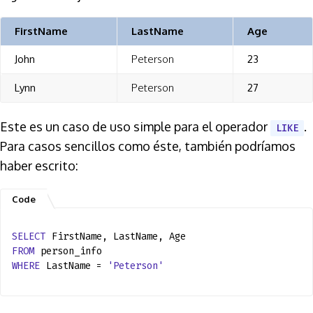
FirstName
LastName
Age
John
Peterson
23
Lynn
Peterson
27
Este es un caso de uso simple para el operador
.
LIKE
Para casos sencillos como éste, también podríamos
haber escrito:
SELECT
FirstName, LastName, Age
FROM
person_info
WHERE
LastName =
'Peterson'