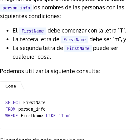
los nombres de las personas con las
person_info
siguientes condiciones:
El
debe comenzar con la letra "T",
FirstName
La tercera letra de
debe ser "m", y
FirstName
La segunda letra de
puede ser
FirstName
cualquier cosa.
Podemos utilizar la siguiente consulta:
SELECT
FirstName
FROM
person_info
WHERE
FirstName
LIKE
'T_m'
El resultado de esta consulta es: