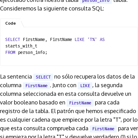
person_info
Consideremos la siguiente consulta SQL:
SELECT
FirstName, FirstName
LIKE
'T%'
AS
starts_with_t
FROM
person_info;
La sentencia
no sólo recupera los datos de la
SELECT
columna
. Junto con
, la segunda
FirstName
LIKE
columna seleccionada en esta consulta devuelve un
valor booleano basado en
para cada
FirstName
registro de la tabla. El patrón que hemos especificado
es cualquier cadena que empiece por la letra "T", por lo
que esta consulta comprueba cada
para ver
FirstName
si empieza por la letra "T" y devuelve verdadero (1) si lo