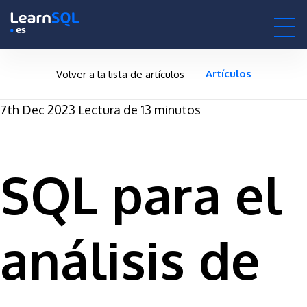
null -
-496152 hours only!
null
0h : 00m : 00s
Artículos
Volver a la lista de artículos
7th Dec 2023
Lectura de 13 minutos
SQL para el
análisis de