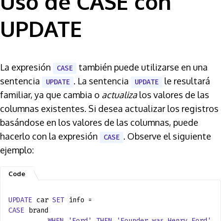
Uso de CASE con
UPDATE
La expresión
también puede utilizarse en una
CASE
sentencia
. La sentencia
le resultará
UPDATE
UPDATE
familiar, ya que cambia o
actualiza
los valores de las
columnas existentes. Si desea actualizar los registros
basándose en los valores de las columnas, puede
hacerlo con la expresión
. Observe el siguiente
CASE
ejemplo:
UPDATE
car
SET
info =
CASE
brand
WHEN
'Ford'
THEN
'Founder was Henry Ford'