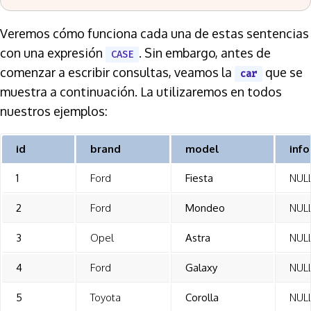
Veremos cómo funciona cada una de estas sentencias
con una expresión
. Sin embargo, antes de
CASE
comenzar a escribir consultas, veamos la
que se
car
muestra a continuación. La utilizaremos en todos
nuestros ejemplos:
id
brand
model
info
1
Ford
Fiesta
NUL
2
Ford
Mondeo
NUL
3
Opel
Astra
NUL
4
Ford
Galaxy
NUL
5
Toyota
Corolla
NUL