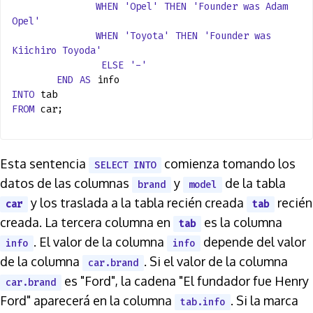
WHEN
'Opel'
THEN
'Founder was Adam
Opel'
WHEN
'Toyota'
THEN
'Founder was
Kiichiro Toyoda'
ELSE
'-'
END
AS
info
INTO
tab
FROM
car;
Esta sentencia
comienza tomando los
SELECT INTO
datos de las columnas
y
de la tabla
brand
model
y los traslada a la tabla recién creada
recién
car
tab
creada. La tercera columna en
es la columna
tab
. El valor de la columna
depende del valor
info
info
de la columna
. Si el valor de la columna
car.brand
es "Ford", la cadena "El fundador fue Henry
car.brand
Ford" aparecerá en la columna
. Si la marca
tab.info