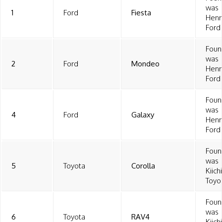
was
1
Ford
Fiesta
Henr
Ford
Foun
was
2
Ford
Mondeo
Henr
Ford
Foun
was
4
Ford
Galaxy
Henr
Ford
Foun
was
5
Toyota
Corolla
Kiich
Toyo
Foun
was
6
Toyota
RAV4
Kiich