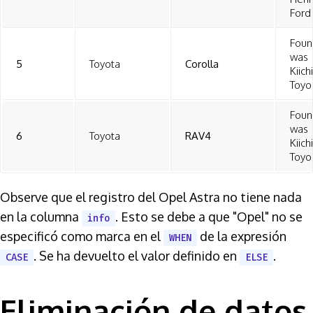
Ford
Foun
was
5
Toyota
Corolla
Kiich
Toyo
Foun
was
6
Toyota
RAV4
Kiich
Toyo
Observe que el registro del Opel Astra no tiene nada
en la columna
. Esto se debe a que "Opel" no se
info
especificó como marca en el
de la expresión
WHEN
. Se ha devuelto el valor definido en
.
CASE
ELSE
Eliminación de datos