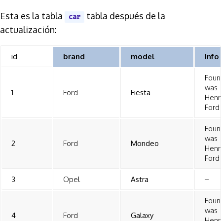
Esta es la tabla
tabla después de la
car
actualización:
id
brand
model
info
Foun
was
1
Ford
Fiesta
Henr
Ford
Foun
was
2
Ford
Mondeo
Henr
Ford
3
Opel
Astra
–
Foun
was
4
Ford
Galaxy
Henr