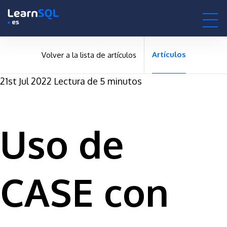
null -
-496190 hours only!
null
0h : 00m : 00s
Artículos
Volver a la lista de artículos
21st Jul 2022
Lectura de 5 minutos
Uso de
CASE con