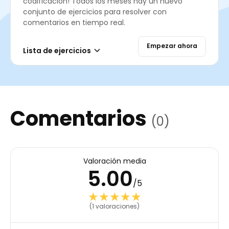
codificación! Todos los meses hay un nuevo
conjunto de ejercicios para resolver con
comentarios en tiempo real.
Empezar ahora
Lista de ejercicios
Comentarios
(0)
Valoración media
5.00
/5
★★★★★
★★★★★
(1 valoraciones)