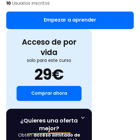
10
Usuarios inscritos
Empezar a aprender
Acceso de por
vida
solo para este curso
29
€
Comprar ahora
¿Quieres una oferta
mejor?
Obtén
acceso ilimitado de