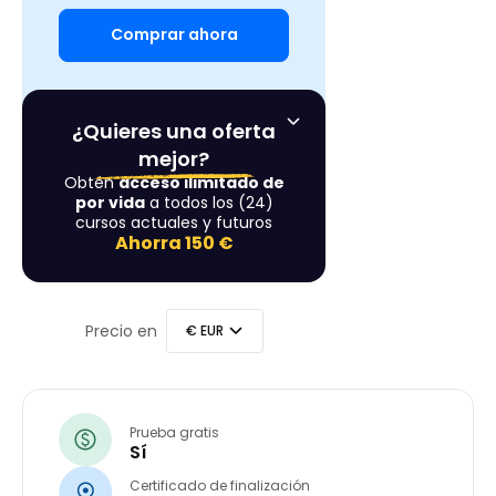
Comprar ahora
¿Quieres una oferta
mejor?
Obtén
acceso ilimitado de
por vida
a todos los (24)
cursos actuales y futuros
Ahorra
150 €
Precio en
Prueba gratis
Sí
Certificado de finalización