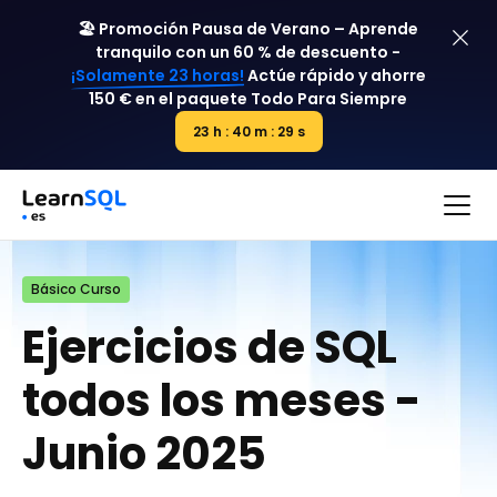
🏖️ Promoción Pausa de Verano – Aprende
tranquilo con un 60 % de descuento -
¡Solamente 23 horas!
Actúe rápido y ahorre
150 € en el paquete
Todo Para Siempre
23 h : 40 m : 29 s
23 h : 00 m : 00 s
Básico Curso
Ejercicios de SQL
todos los meses -
Junio 2025