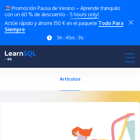
Promoción Pausa de Verano – Aprende tranquilo
con un 60 % de descuento -
5 hours only!
Actúe rápido y ahorre 150 € en el paquete
Todo Para
Siempre
5h : 45m : 31s
Artículos